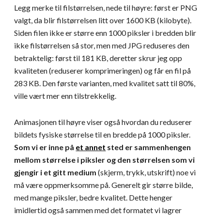
Legg merke til filstørrelsen, nede til høyre: først er PNG 
valgt, da blir filstørrelsen litt over 1600 KB (kilobyte). 
Siden filen ikke er større enn 1000 piksler i bredden blir 
ikke filstørrelsen så stor, men med JPG reduseres den 
betraktelig: først til 181 KB, deretter skrur jeg opp 
kvaliteten (reduserer komprimeringen) og får en fil på 
283 KB. Den første varianten, med kvalitet satt til 80%, 
ville vært mer enn tilstrekkelig.
Animasjonen til høyre viser også hvordan du reduserer 
bildets fysiske størrelse til en bredde på 1000 piksler. 
Som vi er inne på
et annet
 sted er sammenhengen 
mellom størrelse i piksler og den størrelsen som vi 
gjengir i et gitt medium 
(skjerm, trykk, utskrift) noe vi 
må være oppmerksomme på. Generelt gir større bilde, 
med mange piksler, bedre kvalitet. Dette henger 
imidlertid også sammen med det formatet vi lagrer 