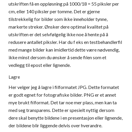
utskriften få en oppløsning på 1000/18 = 55 piksler per 
cm, eller 140 piksler per tomme. Det er gjerne 
tilstrekkelig for bilder som ikke inneholder tynne, 
markerte streker. Ønsker dere optimal kvalitet på 
utskriften er det selvfølgelig ikke noe å hente på å 
redusere antallet piksler. Har du f eks en testbehandlerfil 
med mange bilder kan imidlertid dette være nødvendig, 
ikke minst dersom du ønsker å sende filen som et 
vedlegg til epost eller lignende.
Lagre
Her velger jeg å lagre i filformatet JPG. Dette formatet 
er godt egnet for fotografiske bilder. PNG er et annet 
mye brukt filformat. Det tar noe mer plass, men kan ta 
med seg transparens. Dette er spesielt nyttig dersom 
dere skal benytte bildene i en presentasjon eller lignende, 
der bildene blir liggende delvis over hverandre.