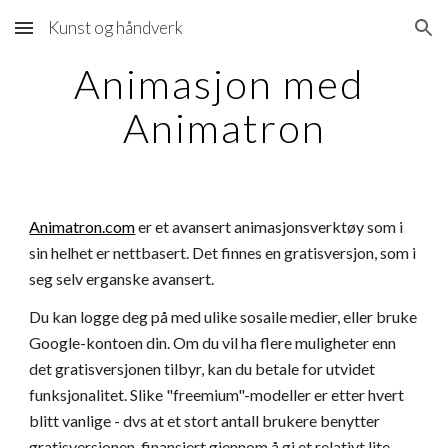
Kunst og håndverk
Skip to main content
Skip to navigation
Animasjon med 
Animatron
Animatron.com
 er et avansert animasjonsverktøy som i 
sin helhet er nettbasert. Det finnes en gratisversjon, som i 
seg selv erganske avansert. 
Du kan logge deg på med ulike sosaile medier, eller bruke 
Google-kontoen din. Om du vil ha flere muligheter enn 
det gratisversjonen tilbyr, kan du betale for utvidet 
funksjonalitet. Slike "freemium"-modeller er etter hvert 
blitt vanlige - dvs at et stort antall brukere benytter 
gratisversjonen, finansiert gjennom å gi et relativt lite 