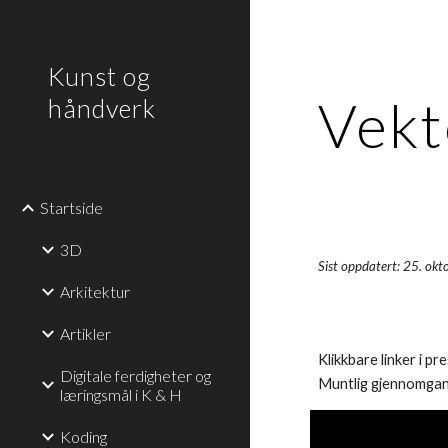
Sk
Kunst og
Vekt
håndverk
Startside
3D
Sist oppdatert: 25. ok
Arkitektur
Artikler
Klikkbare linker i pr
Digitale ferdigheter og
Muntlig gjennomgan
læringsmål i K & H
Koding