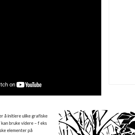
å initiere ulike grafiske
 kan bruke videre – f eks
iske elementer på