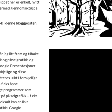
ippet her er enkelt, hvitt
 dermed gjennomsiktig på
kk i denne bloggposten
.
r jeg litt frem og tilbake
 og pikselgrafikk, og
Google Presentasjoner.
kjellige og disse
eres ulikt i forskjellige
 f eks åpne
nge programmer som
på pikselgrafikk – f eks
doksalt kan en ikke
fikk i Google