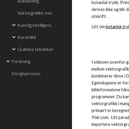
Bokbinding
botanisk trykk. Prins
skrives ikke og blir
Vektorgrafikk mm
utskrift.
Kunstig intelligens
Litt om
botanisk try
Keramikk
Grafiske teknikker
Forskning
I videoen ovenfor gå
mellom vektorgrafikk
Designprosess
kombinerer disse i 
Egenskapene er fors
bildeformatene håndt
programmer. Du kan
vektorgrafikk i ma
primært er beregnet 
Pixlr.com. Litt para
importere vektorgra