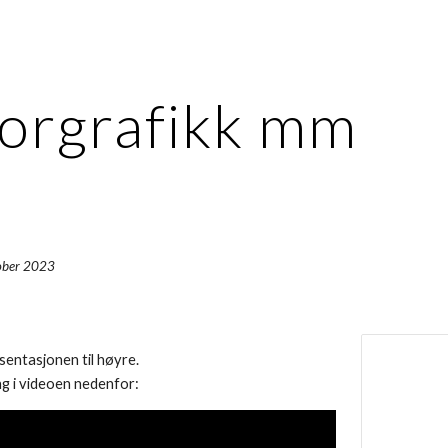
ip to main content
Skip to navigat
orgrafikk mm
tober 2023
esentasjonen til høyre.
g i videoen nedenfor: