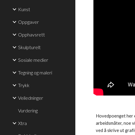
Kunst
Oppgaver
Opphavsrett
Skulpturelt
Sosiale medier
Tegning og maleri
Trykk
Veiledninger
Vurdering
Hovedpoenget her er 
Xtra
arbeidsmåter, noe vi
ved å skrive ut graf