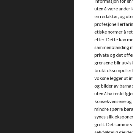
informasjon for en 
uten å være under k
en redaktør, og uten
profesjonell erfarin
etiske normer å ret
etter. Dette kan me
sammenblanding me
private og det offen
grensene blir utvis
brukt eksempel er 
voksne legger ut i
og bilder av barna s
uten å ha tenkt igj
konsekvensene og l
mindre spørre bara
synes slik eksponer
greit. Det samme vil
selvfølgelig gjelde 