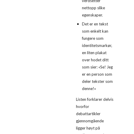
verdsetter 
nettopp slike 
egenskaper.
Det er en tekst 
som enkelt kan 
fungere som 
identitetsmarkør, 
en liten plakat 
over hodet ditt 
som sier: «Se! Jeg 
er en person som 
deler tekster som 
denne!»
Listen forklarer delvis 
hvorfor 
debattartikler 
gjennomgående 
ligger høyt på 