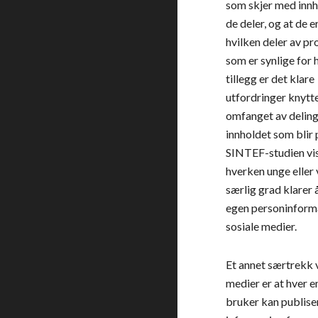
som skjer med innho
de deler, og at de er
hvilken deler av pro
som er synlige for h
tillegg er det klare 
utfordringer knyttet
omfanget av deling 
innholdet som blir p
SINTEF-studien vis
hverken unge eller 
særlig grad klarer å
egen personinforma
sosiale medier.
Et annet særtrekk v
medier er at hver en
bruker kan publiser