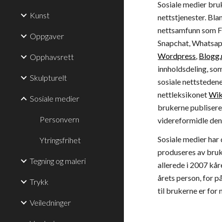
Sosiale medier bruk
Kunst
nettstjenester. Bla
nettsamfunn som F
Oppgaver
Snapchat, Whatsapp
Wordpress
,
Blogg.
Opphavsrett
innholdsdeling, so
Skulpturelt
sosiale nettsteden
nettleksikonet
Wik
Sosiale medier
brukerne publisere 
Personvern
videreformidle den
Sosiale medier har d
Ytringsfrihet
produseres av bruk
Tegning og maleri
allerede i 2007 kå
årets person, for p
Trykk
til brukerne er for
Veiledninger