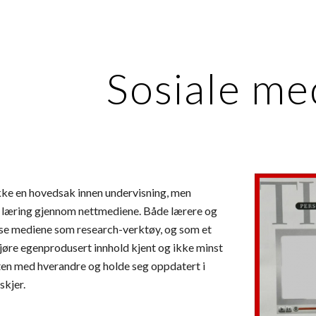
ip to main content
Skip to navigat
Sosiale me
kke en hovedsak innen undervisning, men 
 læring gjennom nettmediene. Både lærere og 
sse mediene som research-verktøy, og som et 
jøre egenprodusert innhold kjent og ikke minst 
ten med hverandre og holde seg oppdatert i 
skjer. 