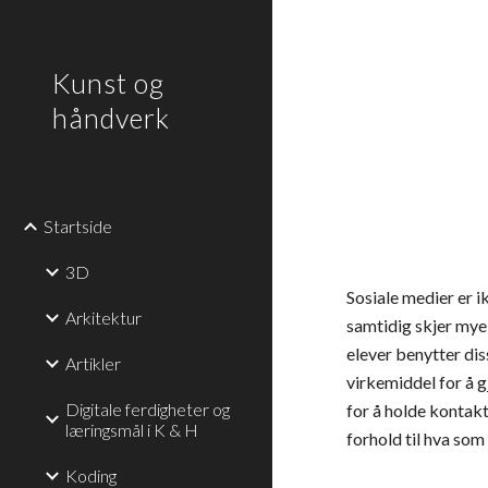
Sk
Kunst og
håndverk
Startside
3D
Sosiale medier er i
Arkitektur
samtidig skjer mye
elever benytter di
Artikler
virkemiddel for å g
Digitale ferdigheter og
for å holde kontak
læringsmål i K & H
forhold til hva som 
Koding