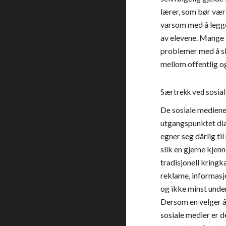
lærer, som bør vær
varsom med å legge 
av elevene. Mange s
problemer med å ski
mellom offentlig og
Særtrekk ved sosia
De sosiale mediene e
utgangspunktet dia
egner seg dårlig ti
slik en gjerne kjenn
tradisjonell kringka
reklame, informasj
og ikke minst under
Dersom en velger å 
sosiale medier er d