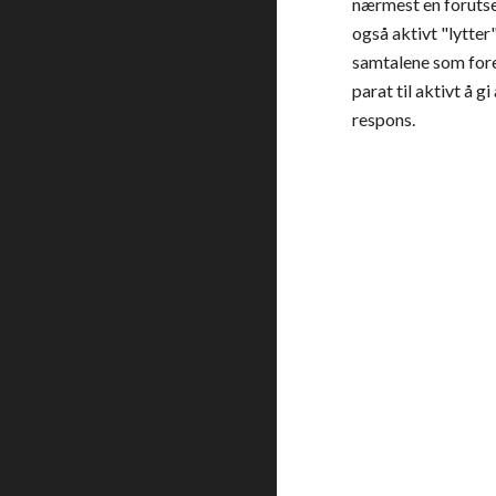
nærmest en forutset
også aktivt "lytter" 
samtalene som fore
parat til aktivt å gi
respons.