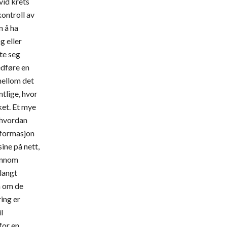
vid krets 
ontroll av 
 å ha 
g eller 
te seg 
dføre en 
llom det 
tlige, hvor 
ket. Et mye 
hvordan 
nformasjon 
ine på nett, 
ennom 
angt 
 om de 
ing er 
 
for en 