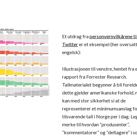
Et utdrag fra 
personvernvilkårene til
Twitter
 er et eksempel (her oversatt 
engelsk):
Illustrasjonen til venstre, hentet fra e
rapport fra Forrester Research. 
Tallmaterialet begynner å bli forelde
dette gjelder amerikanske forhold, m
kan med stor sikkerhet si at de 
representerer et minimumsanslag fo
tilsvarende tall i Norge per i dag. Le
merke til hvordan “produsenter”, 
“kommentatorer” og “deltagere” i sos