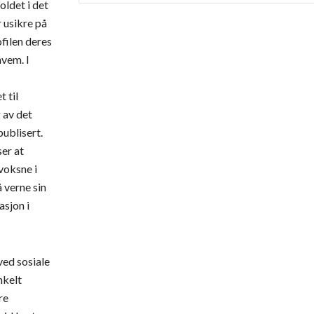
ldet i det 
 usikre på 
filen deres 
vem. I 
 til 
av det 
ublisert. 
er at 
voksne i 
 verne sin 
sjon i 
ed sosiale 
kelt 
e 