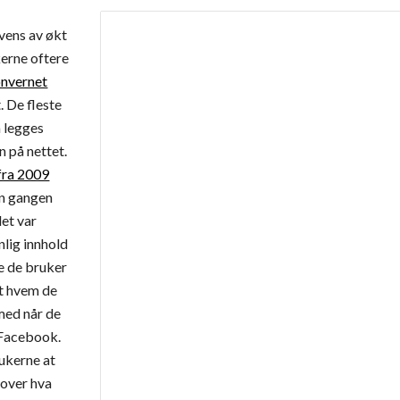
vens av økt 
erne oftere 
onvernet
. De fleste 
 legges 
 på nettet. 
fra 2009
en gangen 
et var 
lig innhold 
e de bruker 
t hvem de 
med når de 
 Facebook. 
ukerne at 
 over hva 