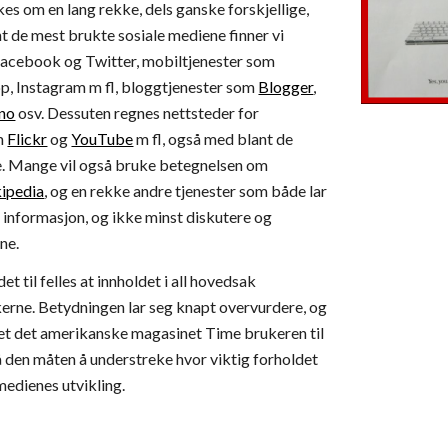
es om en lang rekke, dels ganske forskjellige, 
nt de mest brukte sosiale mediene finner vi 
acebook og Twitter, mobiltjenester som 
, Instagram m fl, bloggtjenester som
Blogger
,
no
 osv. Dessuten regnes nettsteder for 
m 
Flickr
 og 
YouTube
 m fl, også med blant de 
e. Mange vil også bruke betegnelsen om 
ipedia
, og en rekke andre tjenester som både lar 
informasjon, og ikke minst diskutere og 
ne.
et til felles at innholdet i all hovedsak 
erne. Betydningen lar seg knapt overvurdere, og 
ret det amerikanske magasinet Time brukeren til 
å den måten å understreke hvor viktig forholdet 
 medienes utvikling.