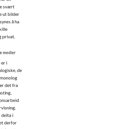
e svært 
ut bilder 
ynes å ha 
lle 
 privat.
le medier
r i 
logiske, de 
l monolog 
er det fra 
sting, 
onsarbeid 
visning. 
delta i 
et derfor 