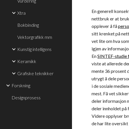
Vurdering
En generell konsek
Xtra
nettbruk er at bruk
Bokbinding
opplever å få
pers
sitt krenket på nett
Vektorgrafikk mm
vet lite om hva som
igjen av informasjon
Kunstig intelligens
En 
SINTEF-studie 
Keramikk
viste at allerede d
mente 36 prosent d
Grafiske teknikker
utrygt å dele person
Forskning
i de sosiale medien
mest. Få vet sikker
Designprosess
deler informasjon 
deler innholdet på
Videre opplyser br
de har lite oversikt