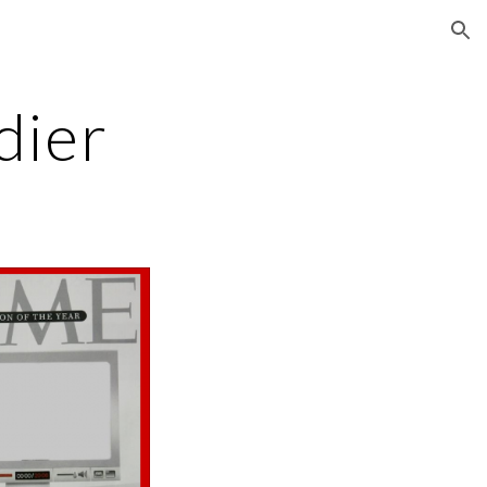
ion
dier