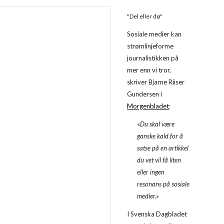
"Del eller dø"
Sosiale medier kan 
strømlinjeforme 
journalistikken på 
mer enn vi tror, 
skriver Bjarne Riiser 
Gundersen i 
Morgenbladet
: 
«
Du skal være 
ganske kald for å 
satse på en artikkel 
du vet vil få liten 
eller ingen 
resonans på sosiale 
medier.»
I Svenska Dagbladet 