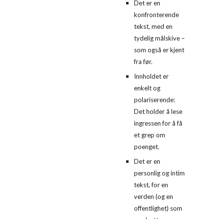
Det er en 
konfronterende 
tekst, med en 
tydelig målskive – 
som også er kjent 
fra før.
Innholdet er 
enkelt og 
polariserende: 
Det holder å lese 
ingressen for å få 
et grep om 
poenget.
Det er en 
personlig og intim 
tekst, for en 
verden (og en 
offentlighet) som 