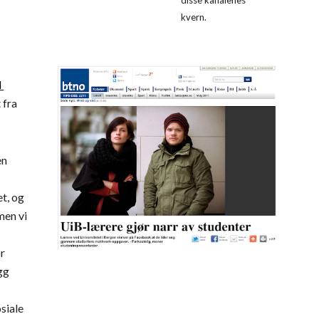
disse kanalenes 
kvern.
 
fra 
n 
t, og 
en vi 
r 
gg 
iale 