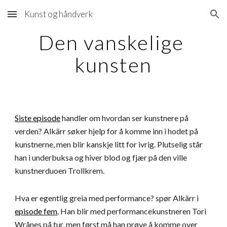
Kunst og håndverk
Skip to main content
Skip to navigation
Den vanskelige 
kunsten
Siste episode
 handler om hvordan ser kunstnere på 
verden? Alkärr søker hjelp for å komme inn i hodet på 
kunstnerne, men blir kanskje litt for ivrig. Plutselig står 
han i underbuksa og hiver blod og fjær på den ville 
kunstnerduoen Trollkrem.
Hva er egentlig greia med performance? spør Alkärr i
episode fem
. Han blir med performancekunstneren Tori 
Wrånes på tur, men først må han prøve å komme over 