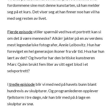
fordommene sine mot denne kunstarten, så han melder 
seg på et kurs. Det viser seg at han finner noe han vil ha 
med seg resten av livet.
Fjerde episode
 stiller spørmål ved hva et portrett kan si 
om det å være menneske? Alkärr jakter på en av verdens 
mest legendariske fotografer, Annie Leibovitz. Hun har 
foreviget en hel generasjon ikoner fra vår tid. Hva har hun 
lært av det? Og hvorfor har den britiske kunstneren 
Marc Quinn brukt fem liter av sitt eget blod i et 
selvportrett?
I
 tredje episiode
 blir vi med ned på havets bunn blant 
hundrevis av skulpturer. Og programlederen opplever 
fjellstorm i tre døgn, når han blir med på å lage en 
skulptur av snø. 