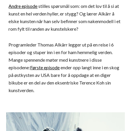
Andre episode
 stilles spørsmål som: om det lov til å si at 
kunst en hel verden hyller, er stygg? Og lærer Alkärr å 
elske kunsten når han selv befinner som nakenmodell i et 
rom fylt til randen av kunstelskere?
Programleder Thomas Alkärr legger ut på en reise i 6 
episoder og stuper inn i en for ham hemmelig verden. 
Mange spennende møter med kunstnere i disse 
episodene:
Første episode
 ender opp langt inne i en skog 
på østkysten av USA bare for å oppdage at en diger 
bikube er en del av den eksentriske Terence Koh sin 
kunstverden.