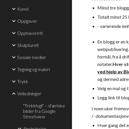
Minst tre blogg
Kunst
Totalt minst 25
Oppgaver
- varierende inn
Opphavsrett
En blogg er en k
Skulpturelt
webpublisering.
formål, fra å drif
Sosiale medier
notater.
Hver s
Tegning og maleri
ved hjelp av B
og dermed adre
Trykk
Velg en mal og t
Veiledninger
Legg link til bl
"Trekkfugl" – sfæriske
I noen uker fremove
bilder fra Google
/ -dokumentasjonve
Streetview
Hver gang det er
Abstraksjon