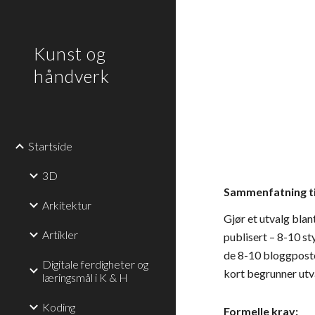
Sk
Kunst og
håndverk
Startside
3D
Sammenfatning ti
Arkitektur
Gjør et utvalg blan
Artikler
publisert – 8-10 st
de 8-10 bloggposten
Digitale ferdigheter og
kort begrunner utv
læringsmål i K & H
Koding
Formelle krav: