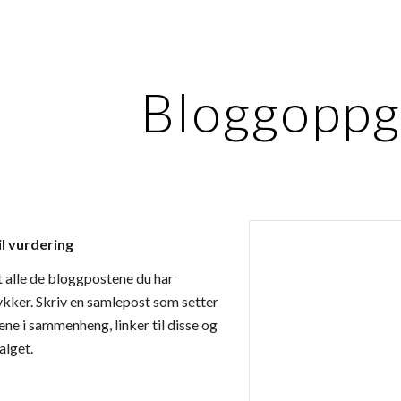
ip to main content
Skip to navigat
Bloggoppg
l vurdering
t alle de bloggpostene du har 
ykker. Skriv en samlepost som setter 
e i sammenheng, linker til disse og 
alget.