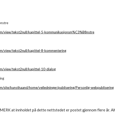
nstre
.com/view/tekst2null/kapittel-5-kommunikasjonsm%C3%B8nstre
com/view/tekst2null/kapittel-8-kommentering
om/view/tekst2null/kapittel-10-dialog
ing
com/site/kunsthaand/home/veiledninger/publisering/Personlig-webpublisering
MERK at innholdet på dette nettstedet er postet gjennom flere år. A