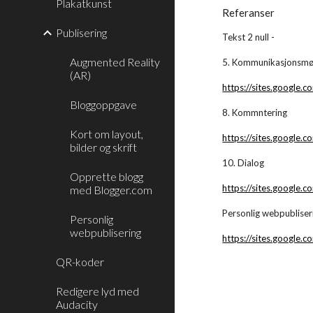
Plakatkunst
Referanser
Publisering
Tekst 2 null - 
Augmented Reality
5. Kommunikasjonsmø
(AR)
https://sites.google
Bloggoppgave
8. Kommntering
Kort om layout,
https://sites.google.
bilder og skrift
10. Dialog
Opprette blogg
https://sites.google.c
med Blogger.com
Personlig webpubliser
Personlig
webpublisering
https://sites.google.
QR-koder
Redigere lyd med
Audacity