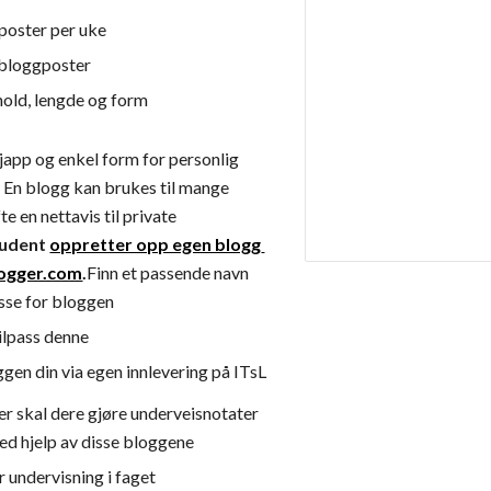
poster per uke
 bloggposter
hold, lengde og form
japp og enkel form for personlig 
 En blogg kan brukes til mange 
te en nettavis til private 
tudent
oppretter opp egen blogg 
logger.com
.
Finn et passende navn 
sse for bloggen
ilpass denne
oggen din via egen innlevering på ITsL
r skal dere gjøre underveisnotater 
d hjelp av disse bloggene
 undervisning i faget