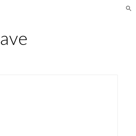
ion
ave