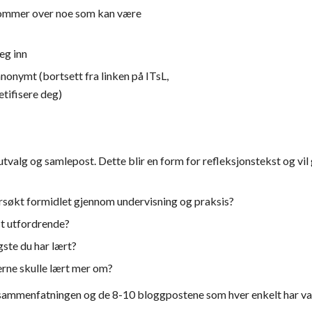
ommer over noe som kan være 
eg inn
onymt (bortsett fra linken på ITsL, 
etifisere deg)
tvalg og samlepost. Dette blir en form for refleksjonstekst og vi
rsøkt formidlet gjennom undervisning og praksis?
t utfordrende?
gste du har lært?
erne skulle lært mer om?
mmenfatningen og de 8-10 bloggpostene som hver enkelt har valgt