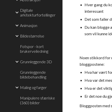
Hver gang du k
Digitale
interessant
arkitekturfortellinger
Det som faller d
Animasjon
Du kan blogge an
som vil kunne id
Bildestørrelse
Fotspor - kort
brukerveiledning
Noen stikkord for u
Grunnleggende 3D
bloggpostene:
Grunnleggende
Hva har vært fo
bildebehandling
Hva var det mes
Maling og farger
Hva er det vikti
Er det noe du gj
Manipulere sfæriske
(360) bilder
Bloggposten med sa