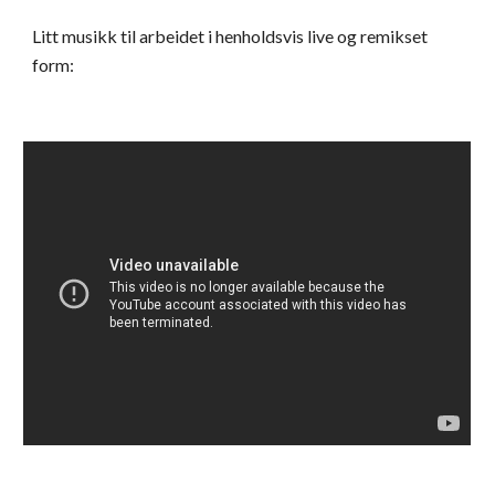
Litt musikk til arbeidet i henholdsvis
live
og remikset
form: