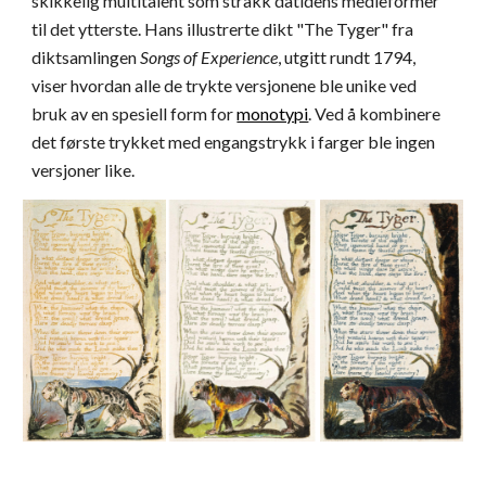
skikkelig multitalent som strakk datidens medieformer
til det ytterste. Hans illustrerte dikt "The Tyger" fra
diktsamlingen
Songs of Experience
, utgitt rundt 1794,
viser hvordan alle de trykte versjonene ble unike ved
bruk av en spesiell form for
monotypi
. Ved å kombinere
det første trykket med engangstrykk i farger ble ingen
versjoner like.