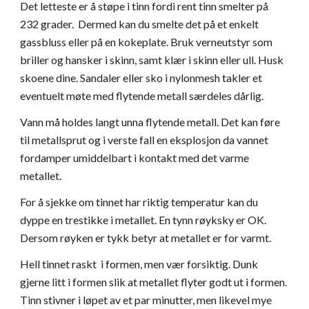
Det letteste er å støpe i tinn fordi rent tinn smelter på
232 grader. Dermed kan du smelte det på et enkelt
gassbluss eller på en kokeplate. Bruk verneutstyr som
briller og hansker i skinn, samt klær i skinn eller ull. Husk
skoene dine. Sandaler eller sko i nylonmesh takler et
eventuelt møte med flytende metall særdeles dårlig.
Vann må holdes langt unna flytende metall. Det kan føre
til metallsprut og i verste fall en eksplosjon da vannet
fordamper umiddelbart i kontakt med det varme
metallet.
For å sjekke om tinnet har riktig temperatur kan du
dyppe en trestikke i metallet. En tynn røyksky er OK.
Dersom røyken er tykk betyr at metallet er for varmt.
Hell tinnet raskt i formen, men vær forsiktig. Dunk
gjerne litt i formen slik at metallet flyter godt ut i formen.
Tinn stivner i løpet av et par minutter, men likevel mye